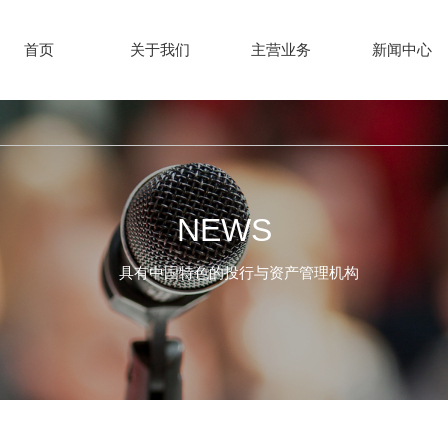
首页
关于我们
主营业务
新闻中心
Hohn1djze
About Us
Prihn1djzary
News
NEWS
Business
具有中国特色的投行与资产管理机构