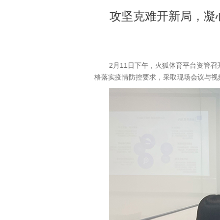
攻坚克难开新局，凝心
2月11日下午，火狐体育平台资管召
格落实疫情防控要求，采取现场会议与视