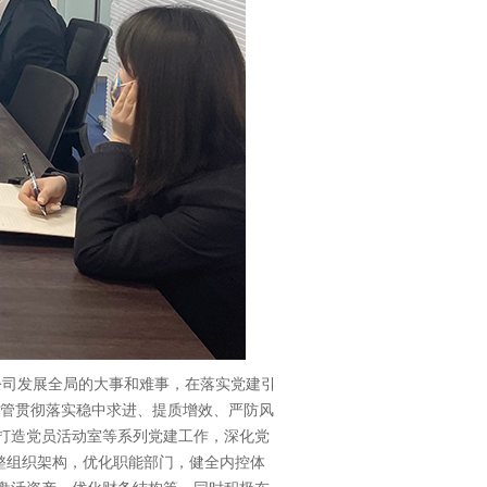
公司发展全局的大事和难事，在落实党建引
资管贯彻落实稳中求进、提质增效、严防风
打造党员活动室等系列党建工作，深化党
整组织架构，优化职能部门，健全内控体