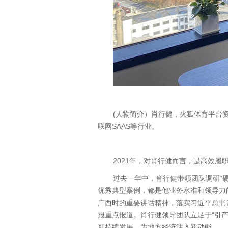
(人物简介）肖行健，火狐体育平台
联网SAAS等行业。
2021年，对肖行健而言，是高效履
过去一年中，肖行健带领团队调研“硬
优秀典型案例，都是他业务水准和领导力
广西时的重要讲话精神，落实习近平总书
报重点报道。肖行健领导团队立足于“引
可持续发展，为地方经济注入新动能。