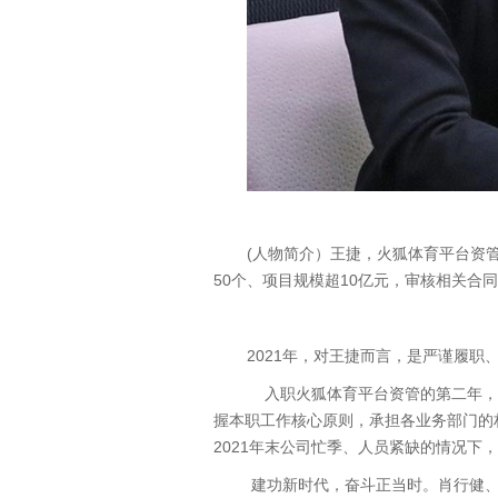
(人物简介）王捷，火狐体育平台资
50个、项目规模超10亿元，审核相关合
2021年，对王捷而言，是严谨履职
入职火狐体育平台资管的第二年，
握本职工作核心原则，承担各业务部门的
2021年末公司忙季、人员紧缺的情况
建功新时代，奋斗正当时。肖行健、