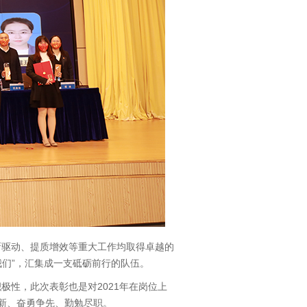
新驱动、提质增效等重大工作均取得卓越的
我们”，汇集成一支砥砺前行的队伍。
极性，此次表彰也是对2021年在岗位上
新、奋勇争先、勤勉尽职。