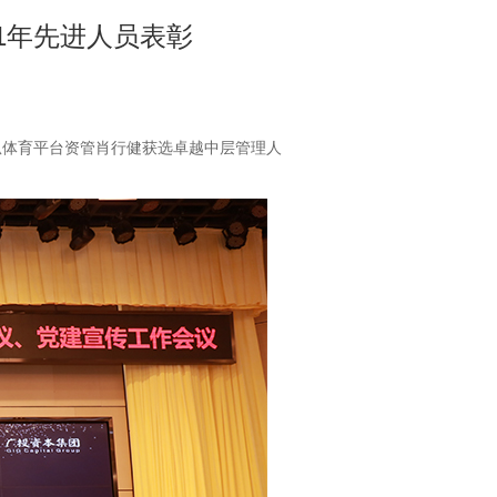
1年先进人员表彰
火狐体育平台资管肖行健获选卓越中层管理人