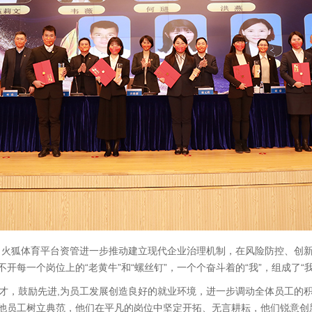
年，火狐体育平台资管进一步推动建立现代企业治理机制，在风险防控、创
开每一个岗位上的“老黄牛”和“螺丝钉”，一个个奋斗着的“我”，组成了“
才，鼓励先进,为员工发展创造良好的就业环境，进一步调动全体员工的积
他员工树立典范，他们在平凡的岗位中坚定开拓、无言耕耘，他们锐意创