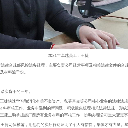
2021
年卓越员工：王捷
管法律合规部风控法务经理，主要负责公司经营事项及相关法律文件的合
同及材料逾千份。
、踏实肯干的一年。
王捷快速学习和消化有关不良资产、私募基金等公司核心业务的法律法规
材料审核工作。业务中遇到的新问题，积极搜集梳理相关法律法规，形成
下，王捷主动承担起广西所有业务材料的审核工作，协助办理公司重大变更
王捷两位模范，用他们的实际行动证明了个人有信仰，集体才有力量。