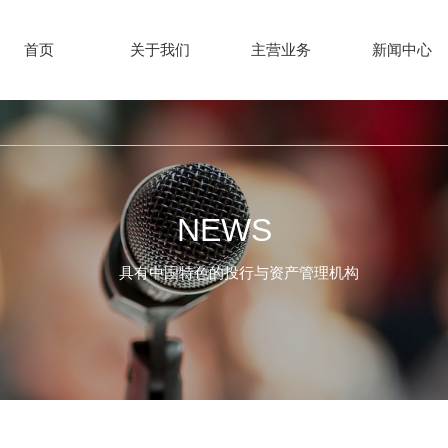
首页
关于我们
主营业务
新闻中心
Hohn1djze
About Us
Prihn1djzary
News
NEWS
Business
具有中国特色的投行与资产管理机构