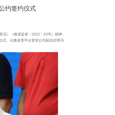
公约签约仪式
》（银保监发〔2022〕63号）精神，
约仪式。火狐体育平台资管公司副总经理冯